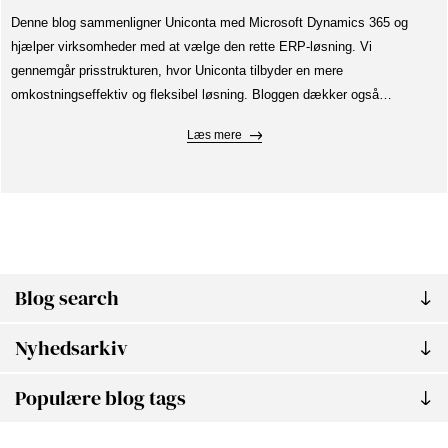
Denne blog sammenligner Uniconta med Microsoft Dynamics 365 og
hjælper virksomheder med at vælge den rette ERP-løsning. Vi
gennemgår prisstrukturen, hvor Uniconta tilbyder en mere
omkostningseffektiv og fleksibel løsning. Bloggen dækker også
funktionaliteten af begge systemer, med fokus på Uniconta's modulære
Læs mere
struktur og hurtige implementeringstid. Uniconta's brugervenlighed og
dedikerede support fra Unifactory fremhæves som vigtige fordele.
Blog search
Nyhedsarkiv
Populære blog tags