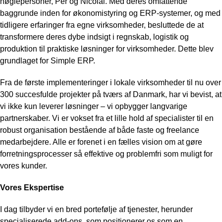
nøglepersoner, Per og Nicolai. Med deres omfattende
baggrunde inden for økonomistyring og ERP-systemer, og med
tidligere erfaringer fra egne virksomheder, besluttede de at
transformere deres dybe indsigt i regnskab, logistik og
produktion til praktiske løsninger for virksomheder. Dette blev
grundlaget for Simple ERP.
Fra de første implementeringer i lokale virksomheder til nu over
300 succesfulde projekter på tværs af Danmark, har vi bevist, at
vi ikke kun leverer løsninger – vi opbygger langvarige
partnerskaber. Vi er vokset fra et lille hold af specialister til en
robust organisation bestående af både faste og freelance
medarbejdere. Alle er forenet i en fælles vision om at gøre
forretningsprocesser så effektive og problemfri som muligt for
vores kunder.
Vores Ekspertise
I dag tilbyder vi en bred portefølje af tjenester, herunder
specialiserede add-ons, som positionerer os som en